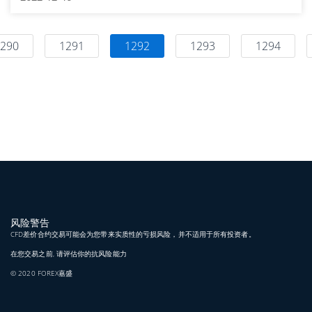
290
1291
1292
1293
1294
风险警告
CFD差价合约交易可能会为您带来实质性的亏损风险，并不适用于所有投资者。
在您交易之前, 请评估你的抗风险能力
© 2020 FOREX嘉盛