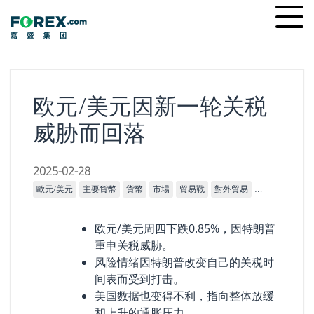
Skip
Ope
to
men
content
欧元/美元因新一轮关税
威胁而回落
2025-02-28
歐元/美元
主要貨幣
貨幣
市場
貿易戰
對外貿易
經濟指標
宏
欧元/美元周四下跌0.85%，因特朗普
重申关税威胁。
风险情绪因特朗普改变自己的关税时
间表而受到打击。
美国数据也变得不利，指向整体放缓
和上升的通胀压力。