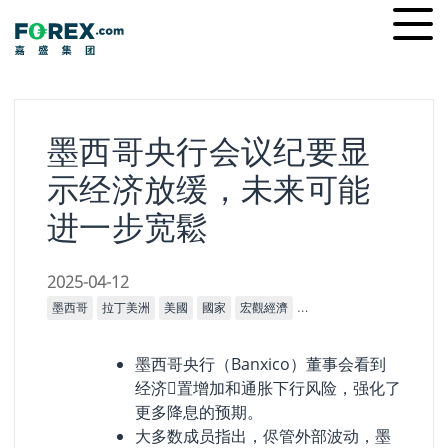
Skip
Ope
to
men
content
墨西哥央行会议纪要显
示经济放缓，未来可能
进一步宽鬆
2025-04-12
墨西哥
拉丁美洲
美國
國家
宏觀經濟
墨西哥央行(Banxico)
央
墨西哥央行（Banxico）董事会看到
经济𫔮置增加和通胀下行风险，强化了
更多降息的预期。
大多数成员指出，侭管外部波动，墨