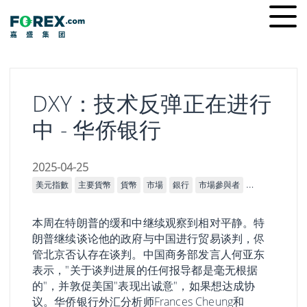
Skip
Ope
to
men
content
DXY：技术反弹正在进行
中 - 华侨银行
2025-04-25
美元指數
主要貨幣
貨幣
市場
銀行
市場參與者
技術分析
本周在特朗普的缓和中继续观察到相对平静。特
朗普继续谈论他的政府与中国进行贸易谈判，侭
管北京否认存在谈判。中国商务部发言人何亚东
表示，"关于谈判进展的任何报导都是毫无根据
的"，并敦促美国"表现出诚意"，如果想达成协
议。华侨银行外汇分析师Frances Cheung和