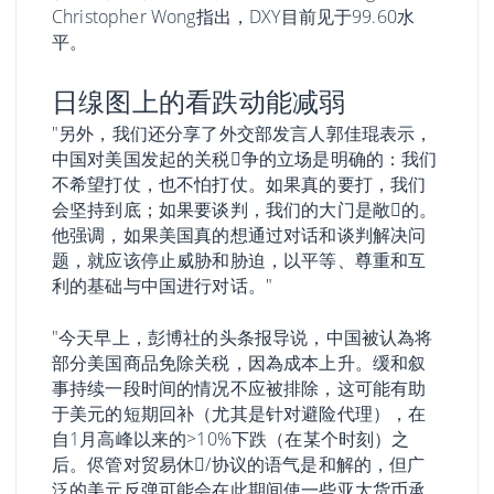
Christopher Wong指出，DXY目前见于99.60水
平。
日缐图上的看跌动能减弱
"另外，我们还分享了外交部发言人郭佳琨表示，
中国对美国发起的关税𢧐争的立场是明确的：我们
不希望打仗，也不怕打仗。如果真的要打，我们
会坚持到底；如果要谈判，我们的大门是敞𫔭的。
他强调，如果美国真的想通过对话和谈判解决问
题，就应该停止威胁和胁迫，以平等、尊重和互
利的基础与中国进行对话。"
"今天早上，彭博社的头条报导说，中国被认為将
部分美国商品免除关税，因為成本上升。缓和叙
事持续一段时间的情况不应被排除，这可能有助
于美元的短期回补（尤其是针对避险代理），在
自1月高峰以来的>10%下跌（在某个时刻）之
后。侭管对贸易休𢧐/协议的语气是和解的，但广
泛的美元反弹可能会在此期间使一些亚太货币承