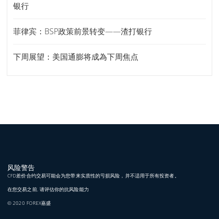
银行
菲律宾：BSP政策前景转变——渣打银行
下周展望：美国通膨将成為下周焦点
风险警告
CFD差价合约交易可能会为您带来实质性的亏损风险，并不适用于所有投资者。
在您交易之前, 请评估你的抗风险能力
© 2020 FOREX嘉盛