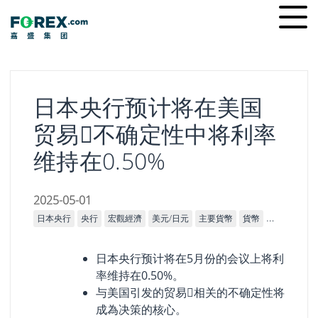
Skip
Ope
to
men
content
日本央行预计将在美国
贸易𢧐不确定性中将利率
维持在0.50%
2025-05-01
日本央行
央行
宏觀經濟
美元/日元
主要貨幣
貨幣
市場
利率
日本央行预计将在5月份的会议上将利
率维持在0.50%。
与美国引发的贸易𢧐相关的不确定性将
成為决策的核心。