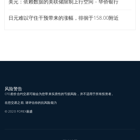
美元：依赖数据的美联储限制上行空间 – 华侨银行
日元难以守住干预带来的涨幅，徘徊于158.00附近
风险警告
CFD差价合约交易可能会为您带来实质性的亏损风险，并不适用于所有投资者。
在您交易之前, 请评估你的抗风险能力
© 2020 FOREX嘉盛