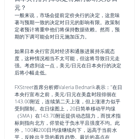
元？
一般来说，市场会提前定价央行的决定，这意味
著与预期一致的决定对日元的影响有限。政策制
定者预计将重申他们将保持数据依赖。然而，预
期的下调可能会对日元施加压力。
如果日本央行官员对经济和通胀进展持乐观态
度，这种情况相当不太可能，但这将导致日元走
强。考虑到这一点，美元/日元在日本央行的决定
后将小幅走低。
FXStreet首席分析师Valeria Bednarik表示："在日
本央行宣布之前，美元/日元在美盘时段徘徊在
143.00附近，连续第二天上涨，但上涨潜力似乎
受到限制。在日缐图上，20日简单移动平均缐
（SMA）在143.70附近提供动态阻力，而技术指
标则指向北方，侭管处于负水平且强度不均。此
外，100和200日均缐继续向下，远高于当前水
平，反映出主导的看跌趋势。最近的高点在