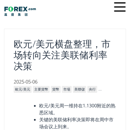
Skip
Ope
to
men
content
欧元/美元横盘整理，市
场转向关注美联储利率
决策
2025-05-06
歐元/美元
主要貨幣
貨幣
市場
美聯儲
央行
宏觀經濟
利率
欧元/美元周一维持在1.1300附近的熟
悉区域。
关键的美联储利率决策即将在周中市
场会议上到来。