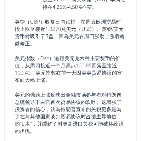
持在4.25%-4.50%不变。
英镑（GBP）收复日内跌幅，在周五欧洲交易时
段上涨至接近1.3270兑
美元
（USD）。英镑/美元
货币对吸引了𧹒盘，因為美元在周四强劲上涨后略
微修正。
美元指数（DXY）追踪美元兑六种主要货币的价
值，从周四接近一个月高点100.85回落至接近
100.40。美元指数在前一天因美英贸易协议的宣
布而大幅上涨。
美元的强劲上涨反映出金融市场参与者对特朗普
总统领导下白宫首次贸易协议的欢呼。这增强了
投资者的信心，认為特朗普宣布的关税更多是為
了在与其他国家谈判贸易协议时占据主导地位
的"𢧐术"，并缓解了对更高进口关税可能破坏经济
的担忧。