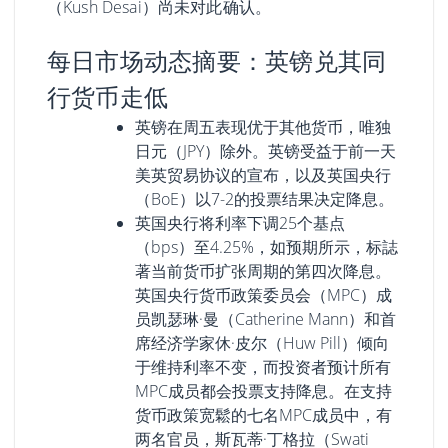
（Kush Desai）尚未对此确认。
每日市场动态摘要：英镑兑其同
行货币走低
英镑在周五表现优于其他货币，唯独
日元（JPY）除外。英镑受益于前一天
美英贸易协议的宣布，以及英国央行
（BoE）以7-2的投票结果决定降息。
英国央行将利率下调25个基点
（bps）至4.25%，如预期所示，标誌
著当前货币扩张周期的第四次降息。
英国央行货币政策委员会（MPC）成
员凯瑟琳·曼（Catherine Mann）和首
席经济学家休·皮尔（Huw Pill）倾向
于维持利率不变，而投资者预计所有
MPC成员都会投票支持降息。在支持
货币政策宽鬆的七名MPC成员中，有
两名官员，斯瓦蒂·丁格拉（Swati