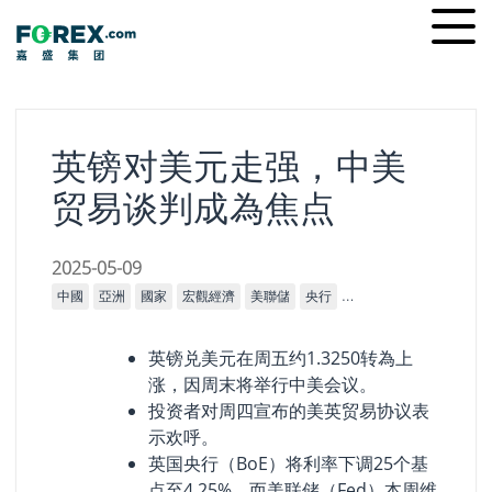
Skip
Ope
to
men
content
英镑对美元走强，中美
贸易谈判成為焦点
2025-05-09
中國
亞洲
國家
宏觀經濟
美聯儲
央行
搜尋引擎優化
英國央
英镑兑美元在周五约1.3250转為上
涨，因周末将举行中美会议。
投资者对周四宣布的美英贸易协议表
示欢呼。
英国央行（BoE）将利率下调25个基
点至4.25%，而美联储（Fed）本周维