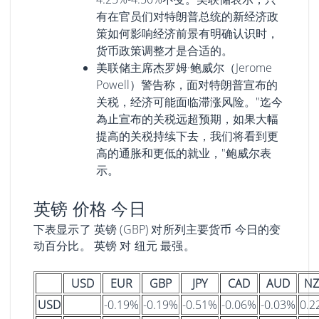
有在官员们对特朗普总统的新经济政
策如何影响经济前景有明确认识时，
货币政策调整才是合适的。
美联储主席杰罗姆·鲍威尔（Jerome
Powell）警告称，面对特朗普宣布的
关税，经济可能面临滞涨风险。"迄今
為止宣布的关税远超预期，如果大幅
提高的关税持续下去，我们将看到更
高的通胀和更低的就业，"鲍威尔表
示。
英镑 价格 今日
下表显示了 英镑 (GBP) 对所列主要货币 今日的变
动百分比。 英镑 对 纽元 最强。
USD
EUR
GBP
JPY
CAD
AUD
N
USD
-0.19%
-0.19%
-0.51%
-0.06%
-0.03%
0.2