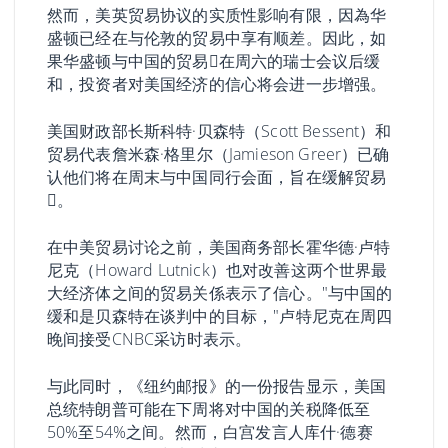
然而，美英贸易协议的实质性影响有限，因為华
盛顿已经在与伦敦的贸易中享有顺差。因此，如
果华盛顿与中国的贸易𢧐在周六的瑞士会议后缓
和，投资者对美国经济的信心将会进一步增强。
美国财政部长斯科特·贝森特（Scott Bessent）和
贸易代表詹米森·格里尔（Jamieson Greer）已确
认他们将在周末与中国同行会面，旨在缓解贸易
𢧐。
在中美贸易讨论之前，美国商务部长霍华德·卢特
尼克（Howard Lutnick）也对改善这两个世界最
大经济体之间的贸易关係表示了信心。"与中国的
缓和是贝森特在谈判中的目标，"卢特尼克在周四
晚间接受CNBC采访时表示。
与此同时，《纽约邮报》的一份报告显示，美国
总统特朗普可能在下周将对中国的关税降低至
50%至54%之间。然而，白宫发言人库什·德赛