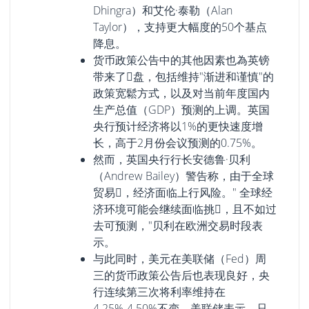
Dhingra）和艾伦·泰勒（Alan
Taylor），支持更大幅度的50个基点
降息。
货币政策公告中的其他因素也為英镑
带来了𧹒盘，包括维持"渐进和谨慎"的
政策宽鬆方式，以及对当前年度国内
生产总值（GDP）预测的上调。英国
央行预计经济将以1%的更快速度增
长，高于2月份会议预测的0.75%。
然而，英国央行行长安德鲁·贝利
（Andrew Bailey）警告称，由于全球
贸易𢧐，经济面临上行风险。"
全球经
济环境可能会继续面临挑𢧐，且不如过
去可预测，"
贝利在欧洲交易时段表
示。
与此同时，美元在美联储（Fed）周
三的货币政策公告后也表现良好，央
行连续第三次将利率维持在
4.25%-4.50%不变。美联储表示，只