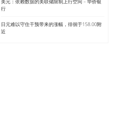
美元：依赖数据的美联储限制上行空间 – 华侨银
行
日元难以守住干预带来的涨幅，徘徊于158.00附
近