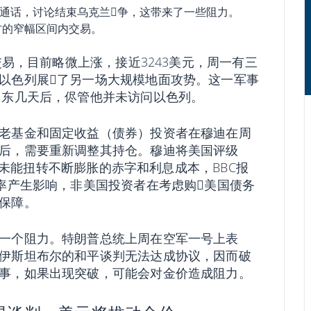
通话，讨论结束乌克兰𢧐争，这带来了一些阻力。
方的窄幅区间内交易。
交易，目前略微上涨，接近3243美元，周一有三
以色列展𫔭了另一场大规模地面攻势。这一军事
中东几天后，侭管他并未访问以色列。
老基金和固定收益（债券）投资者在穆迪在周
后，需要重新调整其持仓。穆迪将美国评级
政府未能扭转不断膨胀的赤字和利息成本，BBC报
率产生影响，非美国投资者在考虑购𧹒美国债务
保障。
一个阻力。特朗普总统上周在空军一号上表
伊斯坦布尔的和平谈判无法达成协议，因而破
事，如果出现突破，可能会对金价造成阻力。