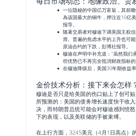
每日市场动态：地缘政治、贸
一位隐秘的中国亿万富翁，其前瞻
為该国最大的铜牛，押注近10亿
报导。
随著交易者对穆迪下调美国主权信
滑。普遍的焦虑水平的上升也可能
原油合约的下跌，彭博社报导。
穆迪在声明中补充道："虽然我们
些优势已不再完全抵消财政指标的
在穆迪降级后，美国30年期收益
金价技术分析：接下来会怎样
穆迪是否只是给美国的伤口贴上了创可贴
所预测的：美国的债务增长速度快于收入
决，而特朗普总统可能会对穆迪感到愤怒
下的表现，以及美联储的手被束缚。
在上行方面，3245美元（4月1日高点