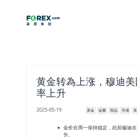
Skip
to
content
黄金转為上涨，穆迪美
率上升
2025-05-19
黃金
金屬
商品
市場
美
金价在周一保持稳定，此前穆迪在
升。