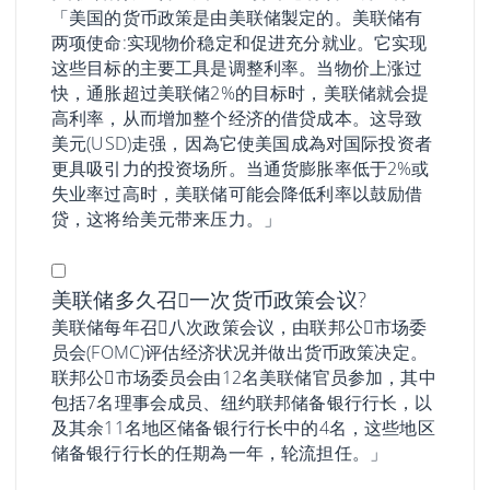
「美国的货币政策是由美联储製定的。美联储有
两项使命:实现物价稳定和促进充分就业。它实现
这些目标的主要工具是调整利率。当物价上涨过
快，通胀超过美联储2%的目标时，美联储就会提
高利率，从而增加整个经济的借贷成本。这导致
美元(USD)走强，因為它使美国成為对国际投资者
更具吸引力的投资场所。当通货膨胀率低于2%或
失业率过高时，美联储可能会降低利率以鼓励借
贷，这将给美元带来压力。」
美联储多久召𫔭一次货币政策会议?
美联储每年召𫔭八次政策会议，由联邦公𫔭市场委
员会(FOMC)评估经济状况并做出货币政策决定。
联邦公𫔭市场委员会由12名美联储官员参加，其中
包括7名理事会成员、纽约联邦储备银行行长，以
及其余11名地区储备银行行长中的4名，这些地区
储备银行行长的任期為一年，轮流担任。」