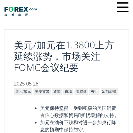
Skip
Ope
to
men
content
美元/加元在1.3800上方
延续涨势，市场关注
FOMC会议纪要
2025-05-28
美元/加元
主要貨幣
貨幣
市場
美聯儲
央行
宏觀經濟
美元保持坚挺，受到积极的美国消费
者信心数据和贸易𢧐担忧缓解的支持。
加元在油价下跌和对进一步加央行降
息的预期中保持防守。