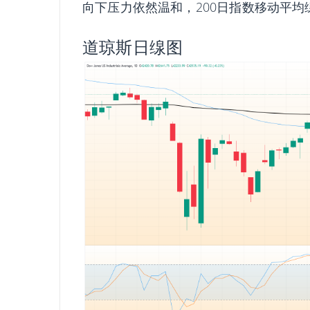
向下压力依然温和，200日指数移动平均缐（
道琼斯日缐图