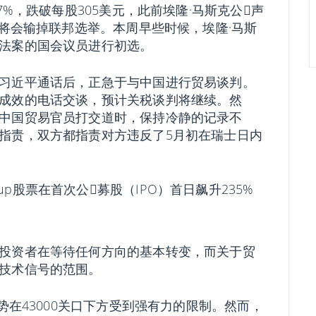
%，跌破每股305美元，此前埃隆·马斯克公𫔭声
普将会输掉联邦选举。本周早些时候，埃隆·马斯
法案的国会议员进行初选。
习近平通话后，正急于与中国进行贸易谈判。
成效的电话交谈，预计关税谈判将继续。然
中国贸易官员打交道时，保持冷静的记录不
指责，双方都指责对方违反了5月初在瑞士日内
et Group股票在首次公𫔭募股（IPO）首日飙升235%
投资者在等待任何方向的基本转变，而关于贸
技术信号的范围。
势在43000关口下方受到强有力的限制。然而，