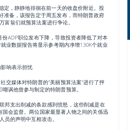
持稳定，静静地徘徊在前一天的收盘价附近。投
做好准备，该报告定于周五发布，而特朗普政府
万富翁们就预算法案进行争论。
月份ADP职位发布下降，导致投资者降低了对本
P就业数据报告将显示参考期内净增130K个就业
的影响表示担忧
社交媒体对特朗普的"美丽预算法案"进行了抨
𫔭嘲讽他曾参与制定的特朗普预算。
联邦支出削减的条款感到愤怒，这些削减是在
没有国会监督。两位国家最显著人物之间的关係迅
人员的声明中互相攻击。