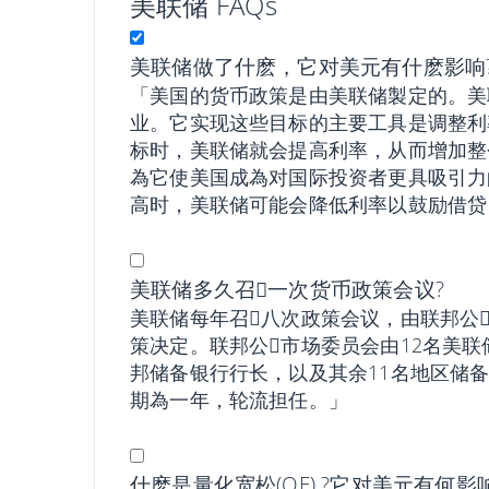
美联储 FAQs
美联储做了什麽，它对美元有什麽影响
「美国的货币政策是由美联储製定的。美
业。它实现这些目标的主要工具是调整利
标时，美联储就会提高利率，从而增加整个
為它使美国成為对国际投资者更具吸引力
高时，美联储可能会降低利率以鼓励借贷
美联储多久召𫔭一次货币政策会议?
美联储每年召𫔭八次政策会议，由联邦公
策决定。联邦公𫔭市场委员会由12名美
邦储备银行行长，以及其余11名地区储
期為一年，轮流担任。」
什麽是量化宽松(QE) ?它对美元有何影