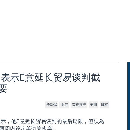
表示𫖸意延长贸易谈判截
要
美聯儲
央行
宏觀經濟
美國
國家
示，他𫖸意延长贸易谈判的最后期限，但认為
两周内设定单边关税率。