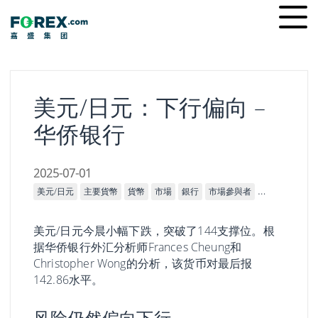
Skip
Ope
to
men
content
美元/日元：下行偏向 –
华侨银行
2025-07-01
美元/日元
主要貨幣
貨幣
市場
銀行
市場參與者
技術分析
美元/日元今晨小幅下跌，突破了144支撑位。根
据华侨银行外汇分析师Frances Cheung和
Christopher Wong的分析，该货币对最后报
142.86水平。
风险仍然偏向下行