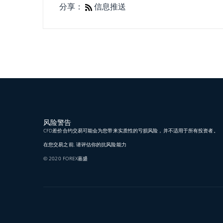
分享：
信息推送
风险警告
CFD差价合约交易可能会为您带来实质性的亏损风险，并不适用于所有投资者。
在您交易之前, 请评估你的抗风险能力
© 2020 FOREX嘉盛