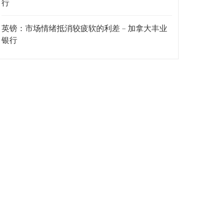
行
英镑：市场情绪抵消较疲软的利差 – 加拿大丰业
银行