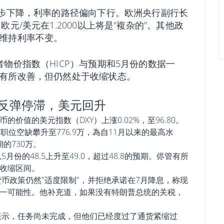
逐步下降，利率的路径偏向下行。欧洲央行副行长
元/美元在1.2000以上将是"複杂的"。其他政
维持利率不变。
物价指数（HICP）与预期和5月份的数据一
有所改善，但仍然处于收缩状态。
元反弹停滞，美元回升
价值的美元指数（DXY）上涨0.02%，至96.80。
份职位空缺攀升至776.9万，為自11月以来的最高水
期的730万。
月份的48.5上升至49.0，超过48.8的预期。侭管有所
收缩区间。
币政策仍然"适度限制"，并拒绝承诺在7月降息，称现
一可能性。他补充道，如果没有特朗普总统的关税，
表示，任务尚未完成，但他们已经度过了通货紧缩过