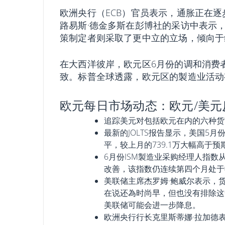
欧洲央行（ECB）官员表示，通胀正在
路易斯·德金多斯在彭博社的采访中表示，欧
策制定者则采取了更中立的立场，倾向于
在大西洋彼岸，欧元区6月份的调和消费者
致。标普全球透露，欧元区的製造业活动
欧元每日市场动态：欧元/美
追踪美元对包括欧元在内的六种货币的
最新的JOLTS报告显示，美国5月
平，较上月的739.1万大幅高于预
6月份ISM製造业采购经理人指数从5
改善，该指数仍连续第四个月处于
美联储主席杰罗姆·鲍威尔表示，货
在说还為时尚早，但也没有排除这
美联储可能会进一步降息。
欧洲央行行长克里斯蒂娜·拉加德