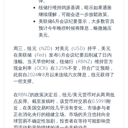
弹。
纽储行维持鸽派基调，暗示如果通胀
继续缓解，可能会进一步放鬆政策。
美联储6月会议纪要显示，大多数官员
预计今年晚些时候将降息，略微施压
美元。
周三，纽元（NZD）对美元（USD）持平，美元
在美联储（Fed）发布6月会议纪要后削减了日内
涨幅。当天早些时候，纽储行（RBNZ）维持官方
现金利率（OCR）在3.25%不变，符合广泛预期，
此前自2024年8月以来连续六次降息，纽元获得了
一些支撑。
在RBNZ的政策决定后，纽元/美元货币对从两周低
点反弹。截至发稿时，该货币对交易在0.5999附
近，在美国交易时段几乎没有变化，市场参与者
正在消化央行的稳健立场。市场的关注也转向全
球贸易不确定性加剧，投资者在等待可能影响货
币流动和风险情绪的进一步关税动态。