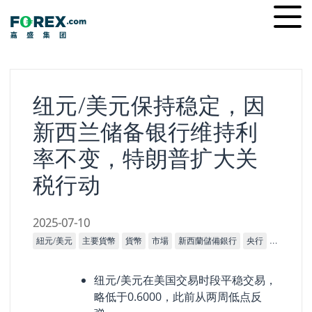
Skip
Ope
to
men
content
纽元/美元保持稳定，因
新西兰储备银行维持利
率不变，特朗普扩大关
税行动
2025-07-10
紐元/美元
主要貨幣
貨幣
市場
新西蘭儲備銀行
央行
宏觀經濟
纽元/美元在美国交易时段平稳交易，
略低于0.6000，此前从两周低点反