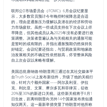
联邦公𫔭市场委员会（FOMC）6月会议纪要显
示，大多数官员预计今年晚些时候降息是合适
的，理由是通胀压力缓解以及潜在的经济和劳动
力市场疲软。虽然一些成员支持在下次会议上侭
早降息，但其他成员认為2025年没有必要进行政
策调整。决策者普遍认為与关税相关的通胀可能
是暂时的或有限的，并指出通胀预期仍然保持良
好锚定。会议纪要还指出，与贸易政策和地缘政
治发展相关的不确定性依然较高，侭管整体风险
自上次会议以来略有缓解。
美国总统唐纳德·特朗普周三通过在其社交媒体平
台Truth Social上发布新信件，升级了他的关税行
动，针对六个额外国家——阿尔及利亚、伊拉
克、利比亚、文莱、摩尔多瓦和菲律宾，征收
20%至30%的新进口关税。这些新关税将于8月1
日生效，距离特朗普向另外14个国家发布类似通
知仅两天。这一最新举措突显了特朗普对他所称