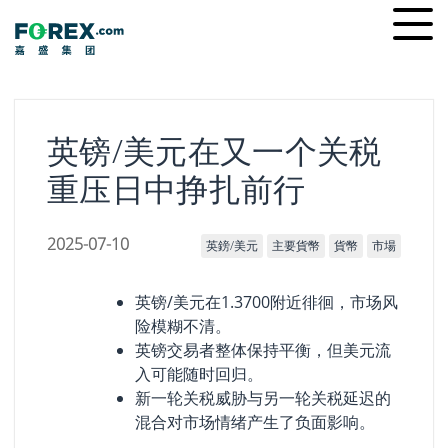
Skip
Ope
to
men
content
英镑/美元在又一个关税
重压日中挣扎前行
2025-07-10
英鎊/美元
主要貨幣
貨幣
市場
英镑/美元在1.3700附近徘徊，市场风
险模糊不清。
英镑交易者整体保持平衡，但美元流
入可能随时回归。
新一轮关税威胁与另一轮关税延迟的
混合对市场情绪产生了负面影响。