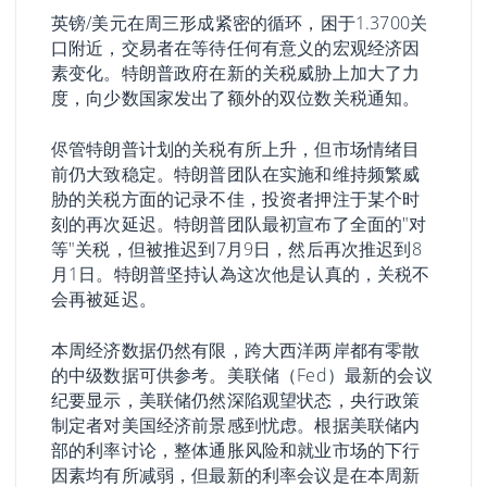
英镑/美元在周三形成紧密的循环，困于1.3700关
口附近，交易者在等待任何有意义的宏观经济因
素变化。特朗普政府在新的关税威胁上加大了力
度，向少数国家发出了额外的双位数关税通知。
侭管特朗普计划的关税有所上升，但市场情绪目
前仍大致稳定。特朗普团队在实施和维持频繁威
胁的关税方面的记录不佳，投资者押注于某个时
刻的再次延迟。特朗普团队最初宣布了全面的"对
等"关税，但被推迟到7月9日，然后再次推迟到8
月1日。特朗普坚持认為这次他是认真的，关税不
会再被延迟。
本周经济数据仍然有限，跨大西洋两岸都有零散
的中级数据可供参考。美联储（Fed）最新的会议
纪要显示，美联储仍然深陷观望状态，央行政策
制定者对美国经济前景感到忧虑。根据美联储内
部的利率讨论，整体通胀风险和就业市场的下行
因素均有所减弱，但最新的利率会议是在本周新