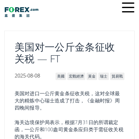
Skip
Ope
to
men
content
美国对一公斤金条征收
关税 — FT
2025-08-08
美國
宏觀經濟
黃金
瑞士
貿易戰
美国对进口一公斤黄金条征收关税，这对全球最
大的精炼中心瑞士造成了打击，《金融时报》周
四晚间报导。
海关边境保护局表示，根据7月31日的所谓裁定
函，一公斤和100盎司黄金条应归类于需征收关税
的海关代码。