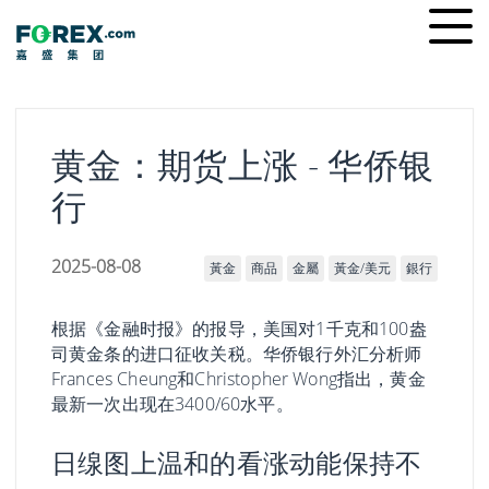
Skip
Ope
to
men
content
黄金：期货上涨 - 华侨银
行
2025-08-08
黃金
商品
金屬
黃金/美元
銀行
根据《金融时报》的报导，美国对1千克和100盎
司黄金条的进口征收关税。华侨银行外汇分析师
Frances Cheung和Christopher Wong指出，黄金
最新一次出现在3400/60水平。
日缐图上温和的看涨动能保持不