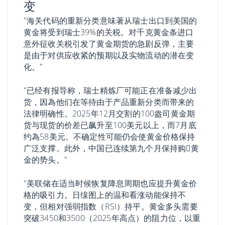
变
"海关代码的重新分类意味著从瑞士出口到美国的
黄金将受到瑞士39%的关税。对千克黄金条进口
意外征收关税引发了黄金期货的急剧反弹，主要
是由于对供应收紧的预期以及实物流动的潜在变
化。"
"已经有报导称，瑞士精炼厂可能正在准备减少出
货，因為他们在等待由于产品重新分类而带来的
法律明确性。2025年12月交割的100盎司黄金期
货与现货的价差已飙升至100美元以上，而7月底
约為58美元。不确定性可能仍会使黄金价格保持
广泛支撑。此外，中国已连续第九个月保持购𧹒黄
金的势头。"
"美联储在适当时候恢复降息周期也应提升黄金价
格的吸引力。日缐图上的温和看涨动能保持不
变，但相对强弱指数（RSI）持平。黄金多头需要
突破3450和3500（2025年高点）的阻力位，以重