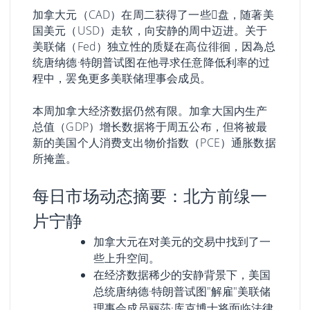
加拿大元（CAD）在周二获得了一些𧹒盘，随著美
国美元（USD）走软，向安静的周中迈进。关于
美联储（Fed）独立性的质疑在高位徘徊，因為总
统唐纳德·特朗普试图在他寻求任意降低利率的过
程中，罢免更多美联储理事会成员。
本周加拿大经济数据仍然有限。加拿大国内生产
总值（GDP）增长数据将于周五公布，但将被最
新的美国个人消费支出物价指数（PCE）通胀数据
所掩盖。
每日市场动态摘要：北方前缐一
片宁静
加拿大元在对美元的交易中找到了一
些上升空间。
在经济数据稀少的安静背景下，美国
总统唐纳德·特朗普试图"解雇"美联储
理事会成员丽莎·库克博士将面临法律