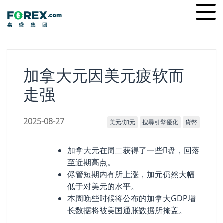
Skip
Ope
to
men
content
加拿大元因美元疲软而
走强
2025-08-27
美元/加元
搜尋引擎優化
貨幣
加拿大元在周二获得了一些𧹒盘，回落
至近期高点。
侭管短期内有所上涨，加元仍然大幅
低于对美元的水平。
本周晚些时候将公布的加拿大GDP增
长数据将被美国通胀数据所掩盖。