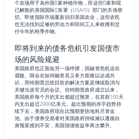
个农场用于為外国𧹒家种植作物，而这些𧹒家和现
已解散的美国国际𫔭发署（USAID）部门的关係密
切。即使国际市场重新回归美国农业，这些农民
也无法找到足够的劳动力和田间工人来收穫和交
付今年的秋季作物。
即将到来的债务危机引发国债市
场的风险规避
美国政府也正面临另一场停摆，因融资危机迫在
眉睫。国会在如何融资其义务方面难以达成共
识，而特朗普总统目前的解决方案是继续取消与
关键当选官员的会议。自特朗普政府成立以来，
美国政府每个月的支出都超过预算，在其前100天
内支出超过2000亿美元。超出预期的赤字趋势持
续下去，美国政府现在比预期更快地耗尽资金
池。由于债券交易者对美国政府持续难以遵循自
身预算感到不安，美国国债收益率再次攀升。