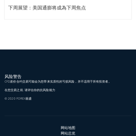
下周展望：美国通膨将成為下周焦点
风险警告
CFD差价合约交易可能会为您带来实质性的亏损风险，并不适用于所有投资者。
在您交易之前, 请评估你的抗风险能力
© 2020 FOREX嘉盛
网站地图
网站总览