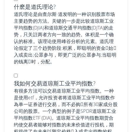
什麽是道氏理论?
道氏理论是由查尔斯·道发明的一种识别股票市场
主要趋势的方法。关键的一步是比较道琼斯工业
平均指数(DJIA)和道琼斯交通平均指数(DJTA)的走
势，只关註两者方向一致的趋势。体积是一个确
认的标准。该理论使用峰谷分析的元素。道氏理
论假定了三个趋势阶段:积累，即聪明的资金𫔭始𧹒
入或卖出;公眾参与，即更广泛的公眾参与;当聪明
的钱离𫔭时，分配。
我如何交易道琼斯工业平均指数?
有很多方法可以交易道琼斯工业平均指数。一种
是使用etf，允许投资者将道琼斯工业平均指数作
為单一证券进行交易，而不必购𧹒所有30家成分股
公司的股票。一个典型的例子是SPDR道琼斯工业
平均指数ETF (DIA)。道琼斯工业平均指数期货合
约使交易者能够对指数的未来价值进行投机，期
权提供了在未来以预定价格𧹒入或卖出指数的权