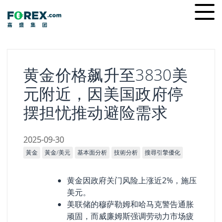
Skip
Ope
to
men
content
黄金价格飙升至3830美
元附近，因美国政府停
摆担忧推动避险需求
2025-09-30
黃金
黃金/美元
基本面分析
技術分析
搜尋引擎優化
黄金因政府关门风险上涨近2%，施压
美元。
美联储的穆萨勒姆和哈马克警告通胀
顽固，而威廉姆斯强调劳动力市场疲