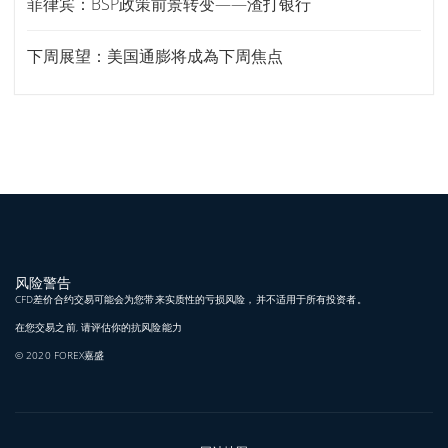
菲律宾：BSP政策前景转变——渣打银行
下周展望：美国通膨将成為下周焦点
风险警告
CFD差价合约交易可能会为您带来实质性的亏损风险，并不适用于所有投资者。
在您交易之前, 请评估你的抗风险能力
© 2020 FOREX嘉盛