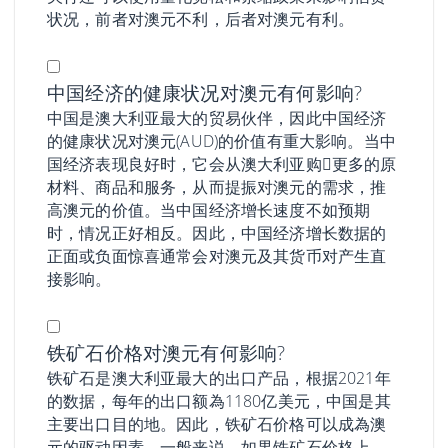
状况，前者对澳元不利，后者对澳元有利。
中国经济的健康状况对澳元有何影响?
中国是澳大利亚最大的贸易伙伴，因此中国经济
的健康状况对澳元(AUD)的价值有重大影响。当中
国经济表现良好时，它会从澳大利亚购𧹒更多的原
材料、商品和服务，从而提振对澳元的需求，推
高澳元的价值。当中国经济增长速度不如预期
时，情况正好相反。因此，中国经济增长数据的
正面或负面惊喜通常会对澳元及其货币对产生直
接影响。
铁矿石价格对澳元有何影响?
铁矿石是澳大利亚最大的出口产品，根据2021年
的数据，每年的出口额為1180亿美元，中国是其
主要出口目的地。因此，铁矿石价格可以成為澳
元的驱动因素。一般来说，如果铁矿石价格上