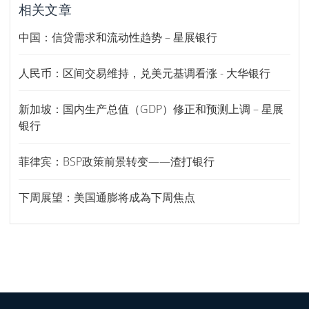
相关文章
中国：信贷需求和流动性趋势 – 星展银行
人民币：区间交易维持，兑美元基调看涨 - 大华银行
新加坡：国内生产总值（GDP）修正和预测上调 – 星展
银行
菲律宾：BSP政策前景转变——渣打银行
下周展望：美国通膨将成為下周焦点