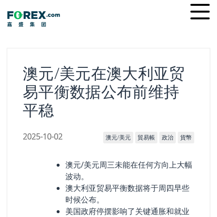
Skip
Ope
to
men
content
澳元/美元在澳大利亚贸
易平衡数据公布前维持
平稳
2025-10-02
澳元/美元
貿易帳
政治
貨幣
澳元/美元周三未能在任何方向上大幅
波动。
澳大利亚贸易平衡数据将于周四早些
时候公布。
美国政府停摆影响了关键通胀和就业