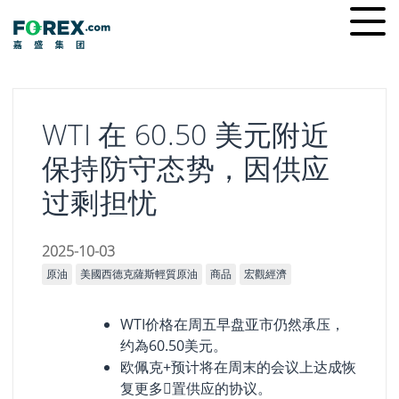
Skip
Ope
to
men
content
WTI 在 60.50 美元附近
保持防守态势，因供应
过剩担忧
2025-10-03
原油
美國西德克薩斯輕質原油
商品
宏觀經濟
WTI价格在周五早盘亚市仍然承压，
约為60.50美元。
欧佩克+预计将在周末的会议上达成恢
复更多𫔮置供应的协议。