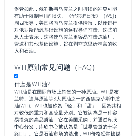
侭管如此，俄罗斯与乌克兰之间持续的冲突可能
有助于限制WTI的损失。《华尔街日报》（WSJ）
周四报导，美国将向乌克兰提供情报，以便进行
对俄罗斯能源基础设施的远程导弹打击。这些消
息人士表示，这将使乌克兰更容易打击炼油厂、
管道和其他基础设施，旨在剥夺克里姆林宫的收
入和石油。
WTI原油常见问题（FAQ）
什麽是WTI油?
WTI油是在国际市场上销售的一种原油。WTI是布
兰特、迪拜原油等3大原油之一的西德克萨斯中质
油(WTI)。WTI也被称為「轻」和「甜」，因為其相
对较低的重力和含硫量分别。它被认為是一种容
易提炼的高品质油。它在美国采购，并通过库欣
中心分发，库欣中心被认為是「世界管道的十字
路口」。它是石油市场的基准，WTI价格经常被媒