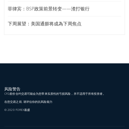
菲律宾：BSP政策前景转变——渣打银行
下周展望：美国通膨将成為下周焦点
风险警告
CFD差价合约交易可能会为您带来实质性的亏损风险，并不适用于所有投资者。
在您交易之前, 请评估你的抗风险能力
© 2020 FOREX嘉盛