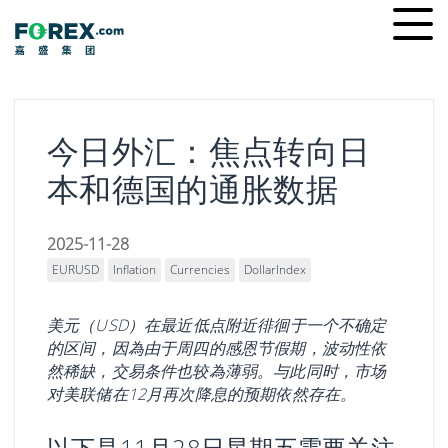
Skip
Ope
to
men
content
今日外汇：焦点转向日
本和德国的通胀数据
2025-11-28
EURUSD
Inflation
Currencies
DollarIndex
美元（USD）在最近低点附近徘徊于一个不确定
的区间，因為由于周四的感恩节假期，波动性依
然稀缺，交易条件也较為薄弱。与此同时，市场
对美联储在12月再次降息的预期依然存在。
以下是11月28日星期五需要关注