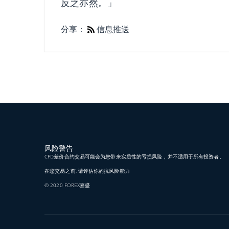
反之亦然。」
分享：
信息推送
风险警告
CFD差价合约交易可能会为您带来实质性的亏损风险，并不适用于所有投资者。
在您交易之前, 请评估你的抗风险能力
© 2020 FOREX嘉盛