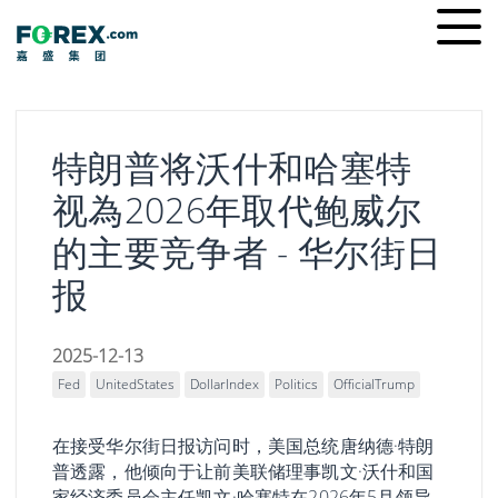
Skip
Ope
to
men
content
特朗普将沃什和哈塞特
视為2026年取代鲍威尔
的主要竞争者 - 华尔街日
报
2025-12-13
Fed
UnitedStates
DollarIndex
Politics
OfficialTrump
在接受华尔街日报访问时，美国总统唐纳德·特朗
普透露，他倾向于让前美联储理事凯文·沃什和国
家经济委员会主任凯文·哈塞特在2026年5月领导