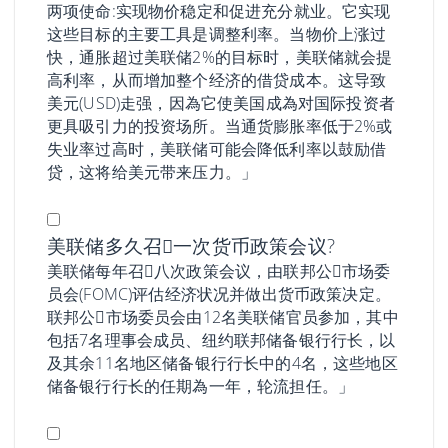
两项使命:实现物价稳定和促进充分就业。它实现
这些目标的主要工具是调整利率。当物价上涨过
快，通胀超过美联储2%的目标时，美联储就会提
高利率，从而增加整个经济的借贷成本。这导致
美元(USD)走强，因為它使美国成為对国际投资者
更具吸引力的投资场所。当通货膨胀率低于2%或
失业率过高时，美联储可能会降低利率以鼓励借
贷，这将给美元带来压力。」
美联储多久召𫔭一次货币政策会议?
美联储每年召𫔭八次政策会议，由联邦公𫔭市场委
员会(FOMC)评估经济状况并做出货币政策决定。
联邦公𫔭市场委员会由12名美联储官员参加，其中
包括7名理事会成员、纽约联邦储备银行行长，以
及其余11名地区储备银行行长中的4名，这些地区
储备银行行长的任期為一年，轮流担任。」