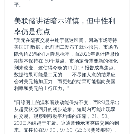
平。
美联储讲话暗示谨慎，但中性利
率仍是焦点
"美元在隔夜交易中处于低迷区间，因為市场等待
美国CPI数据，此前周二发布了就业报告。市场仍
隐含约26%的1月降息概率，而2026年累计降息预
期基本保持在-60个基点。市场定价需要新的催化
剂来改变。这使得今晚的11月CPI报告成為焦点。
数据结果可能是二元的——不尽如人意的结果应
会对美元施加压力，而更热的结果可能指向美国
利率和美元的上行压力。"
"日缐图上的温和看跌动能保持不变，而RSI显示出
从超卖状态回升的初步迹象。短期内可能出现双
向交易。观察到移动平均缐的压缩，21、50、
200日均缐趋于汇聚。这通常预示著突破交易的到
来。支撑位在97.90，97.60（23.6%斐波那契）。