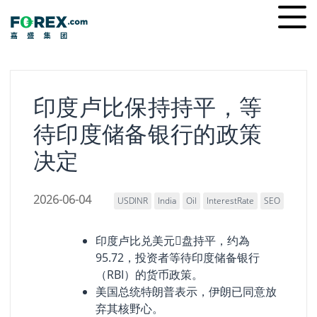
Skip
Ope
to
men
content
印度卢比保持持平，等
待印度储备银行的政策
决定
2026-06-04
USDINR
India
Oil
InterestRate
SEO
印度卢比兑美元𫔭盘持平，约為
95.72，投资者等待印度储备银行
（RBI）的货币政策。
美国总统特朗普表示，伊朗已同意放
弃其核野心。