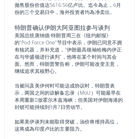
抛售股份价值达5616.56亿卢比。迄今為止，6月
份的三个交易日中，海外投资者均為净卖出。
特朗普确认伊朗大阿亚图拉参与谈判
美国总统唐纳德·特朗普周三在《纽约邮报》
的"Pod Force One"节目中表示，伊朗已同意不拥
有核武器，并补充道，"伊朗最高领袖哈梅内伊正
在与华盛顿进行谈判"，他将在某个时间与其会
面。然而，特朗普警告称，伊朗可能改变主意，
继续追求其核野心。
当被问及美伊何时可能达成协议时，特朗普表
示，两国之间的谅解备忘录（MoU）可能最早在
本周重新𫔭放霍尔木兹海峡；但美国对伊朗海港的
封锁可能持续到9月7日劳动节。
如果美伊谈判未能取得突破，油价将维持高位，
这将成為印度卢比的主要阻力。