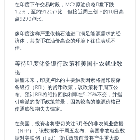
在印度下午交易时段，MCX原油价格𫔭盘下跌
1.2%，至约9120卢比，但接近周三创下的10日高
点9290卢比。
像印度这样严重依赖石油进口满足能源需求的经
济体，其货币在油价高企的环境下往往表现不
佳。
等待印度储备银行政策和美国非农就业数
据
展望未来，印度卢比的主要触发因素将是印度储
备银行（RBI）的货币政策，该政策将于周五公
布。预计RBI将维持回购利率在5.25%不变，并指
引鹰派的货币政策前景，因為较高的能源价格已
使通膨预期失去锚定。
在美国，投资者将密切关注5月份的非农就业数据
（NFP），该数据将于周五发布。美国非农就业数
据对美联储（Fed）货币政策前景将产生重大影