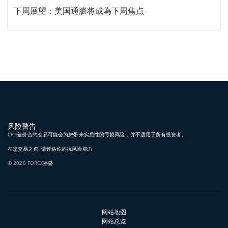
下周展望：美国通膨将成為下周焦点
风险警告
CFD差价合约交易可能会为您带来实质性的亏损风险，并不适用于所有投资者。
在您交易之前, 请评估你的抗风险能力
© 2020 FOREX嘉盛
网站地图
网站总览