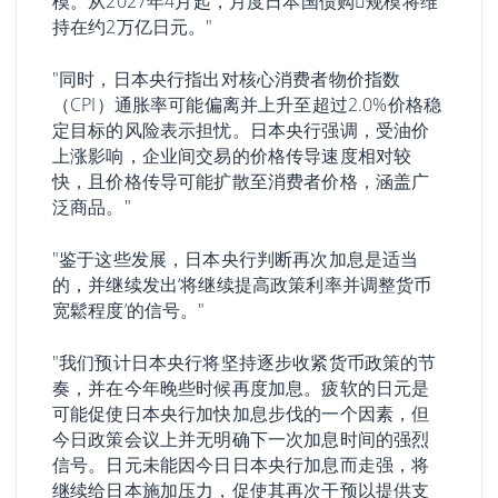
模。从2027年4月起，月度日本国债购𧹒规模将维
持在约2万亿日元。"
"同时，日本央行指出对核心消费者物价指数
（CPI）通胀率可能偏离并上升至超过2.0%价格稳
定目标的风险表示担忧。日本央行强调，受油价
上涨影响，企业间交易的价格传导速度相对较
快，且价格传导可能扩散至消费者价格，涵盖广
泛商品。"
"鉴于这些发展，日本央行判断再次加息是适当
的，并继续发出‘将继续提高政策利率并调整货币
宽鬆程度’的信号。"
"我们预计日本央行将坚持逐步收紧货币政策的节
奏，并在今年晚些时候再度加息。疲软的日元是
可能促使日本央行加快加息步伐的一个因素，但
今日政策会议上并无明确下一次加息时间的强烈
信号。日元未能因今日日本央行加息而走强，将
继续给日本施加压力，促使其再次干预以提供支