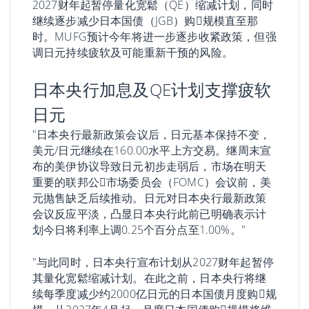
2027财年起暂停量化宽鬆（QE）缩减计划，同时
继续逐步减少日本国债（JGB）购𧹒规模直至那
时。MUFG预计今年将进一步逐步收紧政策，但强
调日元持续疲软及可能重新干预的风险。
日本央行加息及QE计划支撑疲软
日元
"日本央行最新政策会议后，日元基本保持不变，
美元/日元继续在160.00水平上方交易。继周末宣
布的美伊协议导致日元初步走弱后，市场在明天
重要的联邦公𫔭市场委员会（FOMC）会议前，美
元抛售缺乏后续推动。日元对日本央行最新政策
会议反应平淡，凸显日本央行此前已明确表示计
划今日将利率上调0.25个百分点至1.00%。"
"与此同时，日本央行宣布计划从2027财年起暂停
其量化宽鬆缩减计划。在此之前，日本央行将继
续每季度减少约2000亿日元的日本国债月度购𧹒规