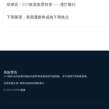
菲律宾：BSP政策前景转变——渣打银行
下周展望：美国通膨将成為下周焦点
风险警告
CFD差价合约交易可能会为您带来实质性的亏损风险，并不适用于所有投资者。
在您交易之前, 请评估你的抗风险能力
© 2020 FOREX嘉盛